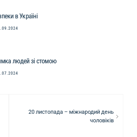
пеки в Україні
.09.2024
имка людей зі стомою
.07.2024
Next
20 листопада – міжнародий день
post:
чоловіків