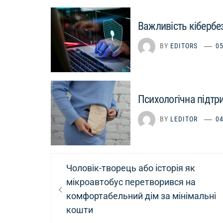
Важливість кібербез
BY
EDITORS
05
Психологічна підтр
BY
LEDITOR
04
Навігація
Previous
Чоловік-творець або історія як
записів
post:
мікроавтобус перетворився на
комфортабельний дім за мінімальні
кошти