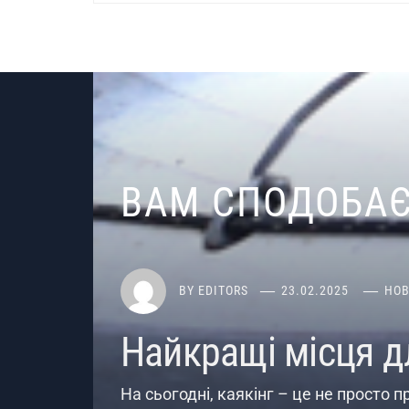
ВАМ СПОДОБА
BY
EDITORS
23.02.2025
НО
Найкращі місця дл
На сьогодні, каякінг – це не просто п