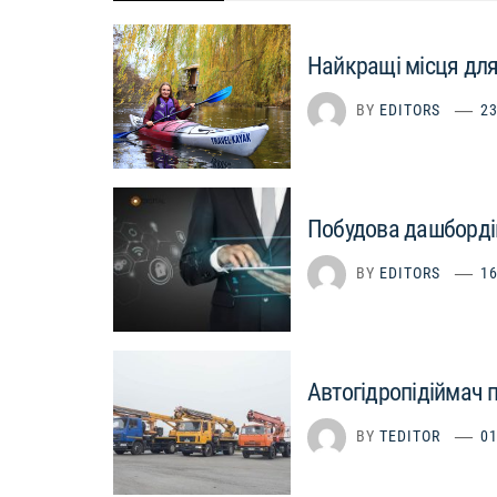
Найкращі місця для 
BY
EDITORS
23
Побудова дашбордів
BY
EDITORS
16
Автогідропідіймач п
BY
TEDITOR
01