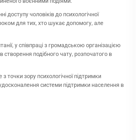
ичиненого воєнними подіями.
і доступу чоловіків до психологічної
оком для тих, хто шукає допомогу, але
итанії, у співпраці з громадською організацією
ав створення подібного чату, розпочатого в
з точки зору психологічної підтримки
а удосконалення системи підтримки населення в