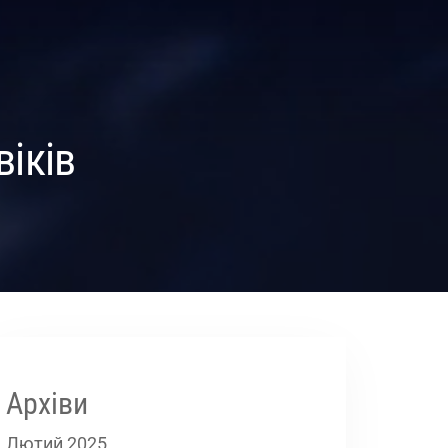
віків
Архіви
Лютий 2025