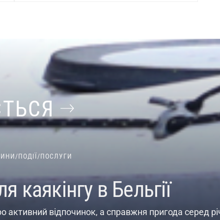
ЄТЬСЯ
ВИНИ
/
ПОДІЇ
/
ПОСЛУГИ
я каякінгу в Бельгії
ро активний відпочинок, а справжня пригода серед річк