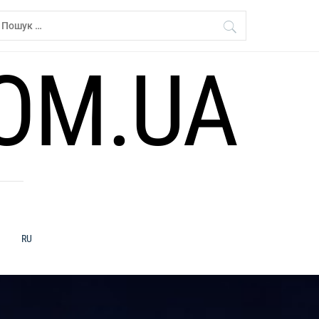
ошук:
OM.UA
RU