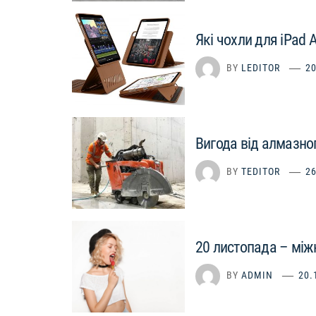
Які чохли для iPad 
BY
LEDITOR
20
Вигода від алмазног
BY
TEDITOR
26
20 листопада – між
BY
ADMIN
20.