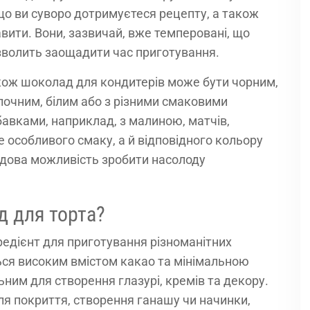
о ви суворо дотримуєтеся рецепту, а також
вити. Вони, зазвичай, вже темперовані, що
волить заощадити час приготування.
кож шоколад для кондитерів може бути чорним,
очним, білим або з різними смаковими
авками, наприклад, з малиною, матчів,
особливого смаку, а й відповідного кольору
дова можливість зробити насолоду
д для торта?
едієнт для приготування різноманітних
ється високим вмістом какао та мінімальною
ьним для створення глазурі, кремів та декору.
я покриття, створення ганашу чи начинки,