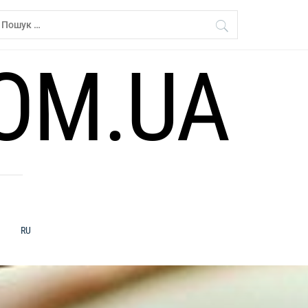
ошук:
OM.UA
RU