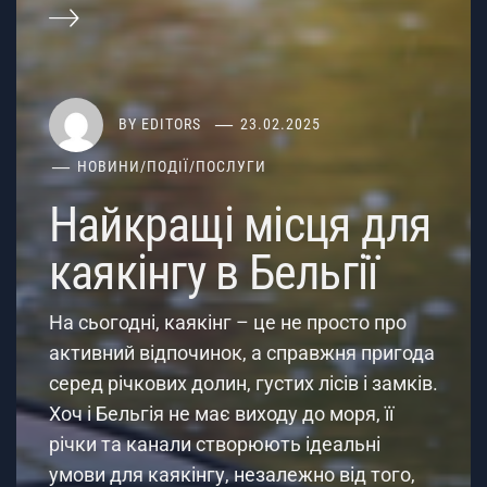
BY
EDITORS
23.02.2025
НОВИНИ
/
ПОДІЇ
/
ПОСЛУГИ
Найкращі місця для
каякінгу в Бельгії
На сьогодні, каякінг – це не просто про
активний відпочинок, а справжня пригода
серед річкових долин, густих лісів і замків.
Хоч і Бельгія не має виходу до моря, її
річки та канали створюють ідеальні
умови для каякінгу, незалежно від того,