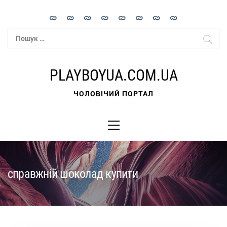
Skip
to
content
Пошук:
PLAYBOYUA.COM.UA
ЧОЛОВІЧИЙ ПОРТАЛ
Primary
Menu
справжній шоколад купити