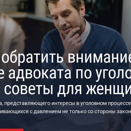
 места для каякин
ии
нг — это не просто про активный отдых, а настоящее
н, густых лесов и замков.