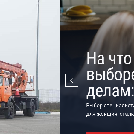
Лучшие
Бельг
На сегодня, каяки
среди речных доли