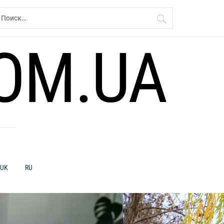
айти:
OM.UA
UK
RU