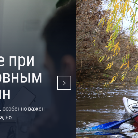
га в
 приключение