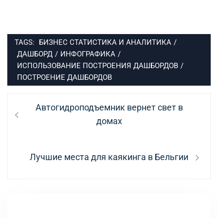
TAGS:
БИЗНЕС СТАТИСТИКА И АНАЛИТИКА
/
ДАШБОРД
/
ИНФОГРАФИКА
/
ИСПОЛЬЗОВАНИЕ ПОСТРОЕНИЯ ДАШБОРДОВ
/
ПОСТРОЕНИЕ ДАШБОРДОВ
Навигация
Предыдущая
Автогидроподъемник вернет свет в
по
запись:
домах
записям
Следующая
Лучшие места для каякинга в Бельгии
запись: