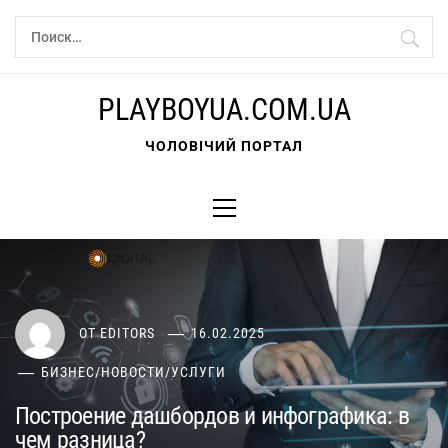
Перейти
Найти:
к
содержимому
PLAYBOYUA.COM.UA
ЧОЛОВІЧИЙ ПОРТАЛ
Основное
меню
ОТ
EDITORS
16.02.2025
БИЗНЕС
/
НОВОСТИ
/
УСЛУГИ
Построение дашбордов и инфографика: в
чем разница?