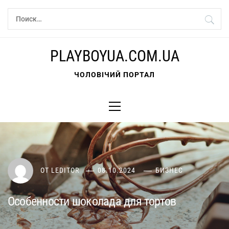
Перейти
Найти:
к
содержимому
PLAYBOYUA.COM.UA
ЧОЛОВІЧИЙ ПОРТАЛ
Основное
меню
ОТ
LEDITOR
08.10.2024
БИЗНЕС
Особенности шоколада для тортов