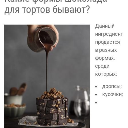
для тортов бывают?
Данный
ингредиент
продается
в разных
формах,
среди
которых:
дропсы;
кусочки;