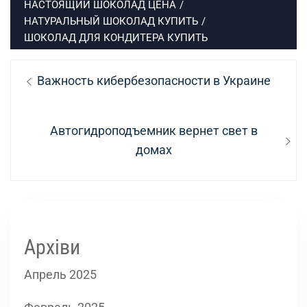
НАСТОЯЩИЙ ШОКОЛАД ЦЕНА
/
НАТУРАЛЬНЫЙ ШОКОЛАД КУПИТЬ
/
ШОКОЛАД ДЛЯ КОНДИТЕРА КУПИТЬ
Навигация
Предыдущая
Важность кибербезопасности в Украине
по
запись:
записям
Следующая
Автогидроподъемник вернет свет в
запись:
домах
Архіви
Апрель 2025