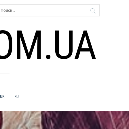
айти:
OM.UA
UK
RU