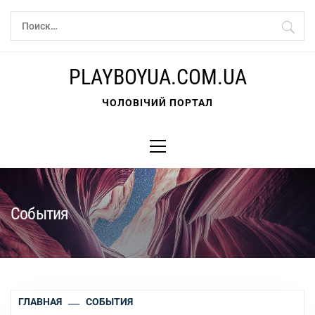
Перейти
Найти:
к
содержимому
PLAYBOYUA.COM.UA
ЧОЛОВІЧИЙ ПОРТАЛ
Основное
меню
События
ГЛАВНАЯ
СОБЫТИЯ