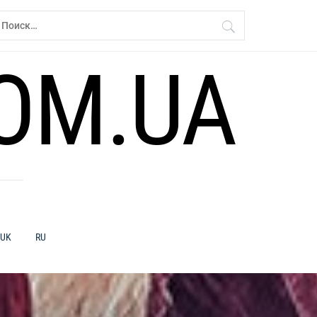
айти:
OM.UA
UK
RU