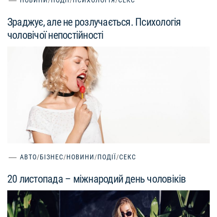
НОВИНИ
/
ПОДІЇ
/
ПСИХОЛОГІЯ
/
СЕКС
Зраджує, але не розлучається. Психологія
чоловічої непостійності
АВТО
/
БІЗНЕС
/
НОВИНИ
/
ПОДІЇ
/
СЕКС
20 листопада – міжнародий день чоловіків