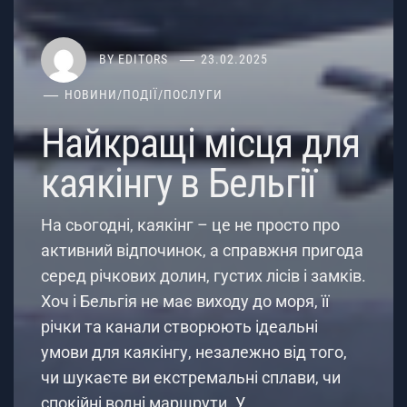
BY
EDITORS
23.02.2025
НОВИНИ
/
ПОДІЇ
/
ПОСЛУГИ
Найкращі місця для
каякінгу в Бельгії
На сьогодні, каякінг – це не просто про
активний відпочинок, а справжня пригода
серед річкових долин, густих лісів і замків.
Хоч і Бельгія не має виходу до моря, її
річки та канали створюють ідеальні
умови для каякінгу, незалежно від того,
чи шукаєте ви екстремальні сплави, чи
спокійні водні маршрути. У