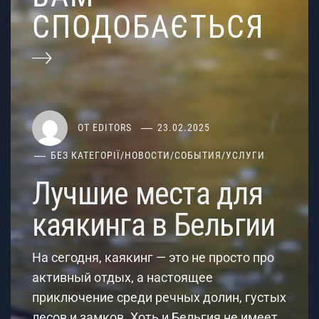
СПОДОБАЄТЬСЯ
ОТ
EDITORS
23.02.2025
БЕЗ КАТЕГОРІЇ
/
НОВОСТИ
/
СОБЫТИЯ
/
УСЛУГИ
Лучшие места для
каякинга в Бельгии
На сегодня, каякинг — это не просто про
активный отдых, а настоящее
приключение среди речных долин, густых
лесов и замков. Хоть и Бельгия не имеет