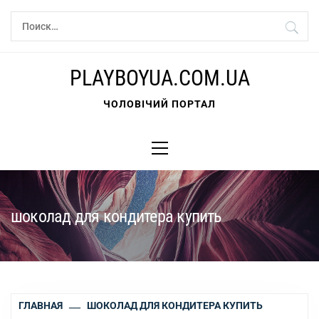
Перейти
Найти:
к
содержимому
PLAYBOYUA.COM.UA
ЧОЛОВІЧИЙ ПОРТАЛ
Основное
меню
шоколад для кондитера купить
ГЛАВНАЯ
ШОКОЛАД ДЛЯ КОНДИТЕРА КУПИТЬ