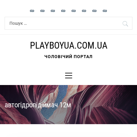
Skip
to
content
Пошук:
PLAYBOYUA.COM.UA
ЧОЛОВІЧИЙ ПОРТАЛ
Primary
Menu
автогідропідіймач 12м