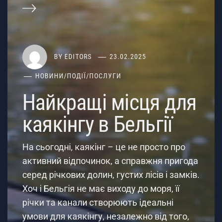
BY
EDITORS
23.02.2025
НОВИНИ
/
ПОДІЇ
/
ПОСЛУГИ
Найкращі місця для
каякінгу в Бельгії
На сьогодні, каякінг – це не просто про
активний відпочинок, а справжня пригода
серед річкових долин, густих лісів і замків.
Хоч і Бельгія не має виходу до моря, її
річки та канали створюють ідеальні
умови для каякінгу, незалежно від того,