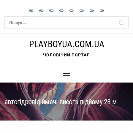
Skip
to
content
Пошук:
PLAYBOYUA.COM.UA
ЧОЛОВІЧИЙ ПОРТАЛ
Primary
Menu
автогідропідіймачі висота підйому 28 м