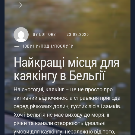
BY
EDITORS
23.02.2025
НОВИНИ
/
ПОДІЇ
/
ПОСЛУГИ
Найкращі місця для
каякінгу в Бельгії
На сьогодні, каякінг – це не просто про
активний відпочинок, а справжня пригода
серед річкових долин, густих лісів і замків.
Хоч і Бельгія не має виходу до моря, її
річки та канали створюють ідеальні
умови для каякінгу, незалежно від того,