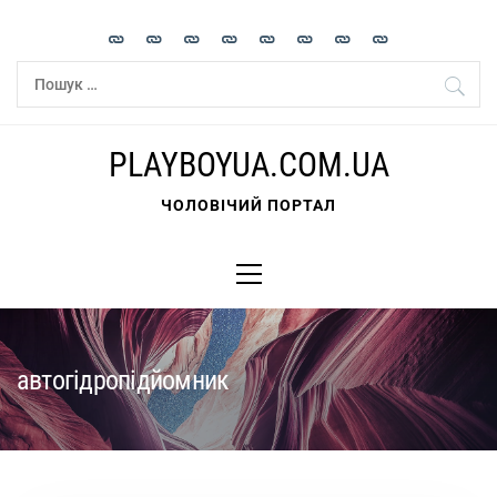
Skip
to
content
Пошук:
PLAYBOYUA.COM.UA
ЧОЛОВІЧИЙ ПОРТАЛ
Primary
Menu
автогідропідйомник