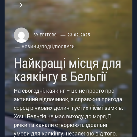
BY
EDITORS
23.02.2025
НОВИНИ
/
ПОДІЇ
/
ПОСЛУГИ
Найкращі місця для
каякінгу в Бельгії
На сьогодні, каякінг – це не просто про
активний відпочинок, а справжня пригода
серед річкових долин, густих лісів і замків.
Хоч і Бельгія не має виходу до моря, її
річки та канали створюють ідеальні
умови для каякінгу, незалежно від того,