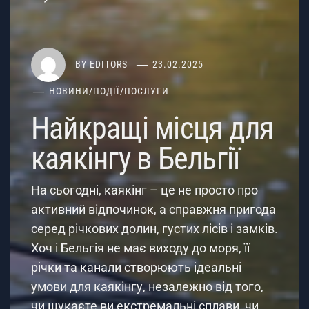
BY
EDITORS
23.02.2025
НОВИНИ
/
ПОДІЇ
/
ПОСЛУГИ
Найкращі місця для
каякінгу в Бельгії
На сьогодні, каякінг – це не просто про
активний відпочинок, а справжня пригода
серед річкових долин, густих лісів і замків.
Хоч і Бельгія не має виходу до моря, її
річки та канали створюють ідеальні
умови для каякінгу, незалежно від того,
чи шукаєте ви екстремальні сплави, чи