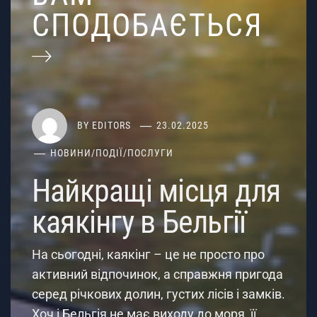
СПОДОБАЄТЬСЯ
BY
EDITORS
23.02.2025
НОВИНИ
/
ПОДІЇ
/
ПОСЛУГИ
Найкращі місця для
каякінгу в Бельгії
На сьогодні, каякінг – це не просто про
активний відпочинок, а справжня пригода
серед річкових долин, густих лісів і замків.
Хоч і Бельгія не має виходу до моря, її