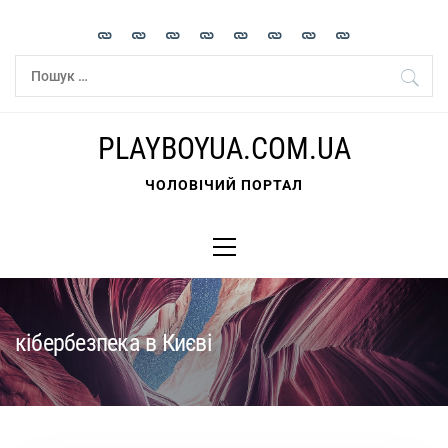
Skip
to
content
Пошук:
PLAYBOYUA.COM.UA
ЧОЛОВІЧИЙ ПОРТАЛ
Primary
Menu
кібербезпека в Києві