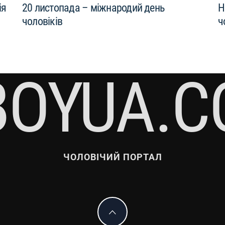
ія
20 листопада – міжнародий день
Н
чоловіків
ч
BOYUA.C
ЧОЛОВІЧИЙ ПОРТАЛ