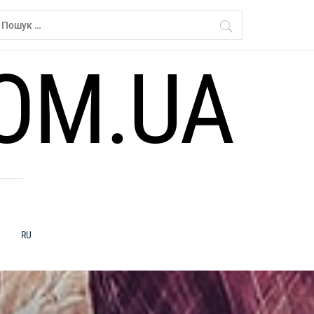
ошук:
OM.UA
RU