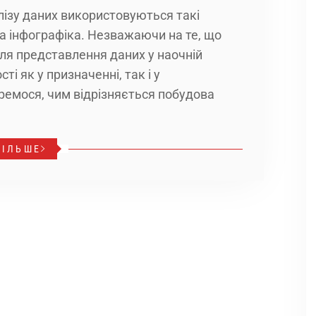
алізу даних використовуються такі
та інфографіка. Незважаючи на те, що
для представлення даних у наочній
ті як у призначенні, так і у
ремося, чим відрізняється побудова
БІЛЬШЕ