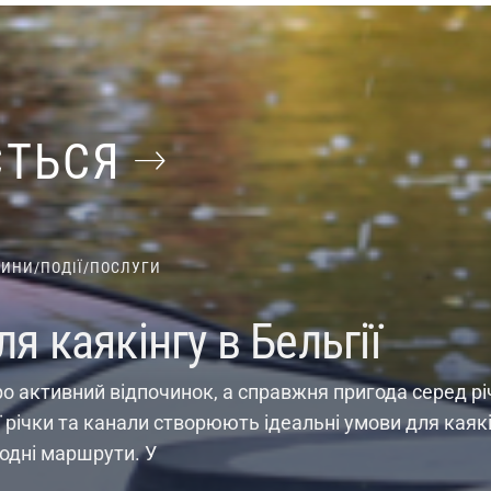
ЄТЬСЯ
ВИНИ
/
ПОДІЇ
/
ПОСЛУГИ
я каякінгу в Бельгії
ро активний відпочинок, а справжня пригода серед річк
її річки та канали створюють ідеальні умови для каяк
водні маршрути. У