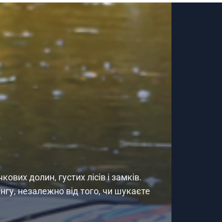
ових долин, густих лісів і замків.
інгу, незалежно від того, чи шукаєте