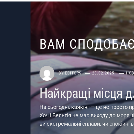
ВАМ СПОДОБА
BY
EDITORS
23.02.2025
НО
Найкращі місця дл
На сьогодні, каякінг – це не просто п
Хоч і Бельгія не має виходу до моря, 
ви екстремальні сплави, чи спокійні 