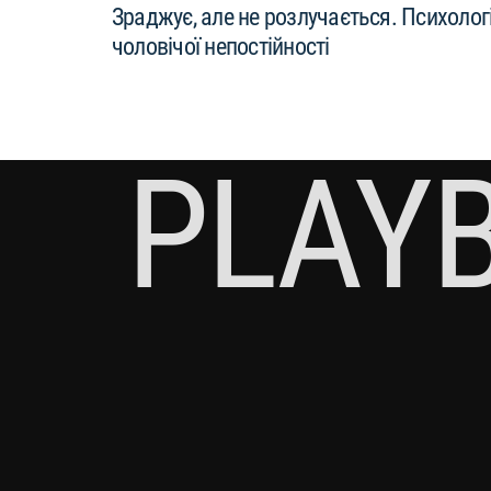
Зраджує, але не розлучається. Психолог
чоловічої непостійності
PLAY