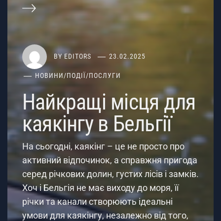
BY
EDITORS
23.02.2025
НОВИНИ
/
ПОДІЇ
/
ПОСЛУГИ
Найкращі місця для
каякінгу в Бельгії
На сьогодні, каякінг – це не просто про
активний відпочинок, а справжня пригода
серед річкових долин, густих лісів і замків.
Хоч і Бельгія не має виходу до моря, її
річки та канали створюють ідеальні
умови для каякінгу, незалежно від того,