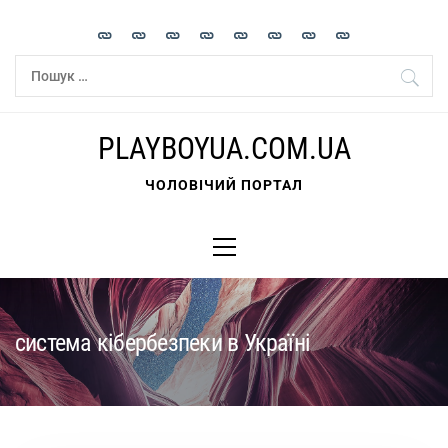
Skip
to
content
Пошук:
PLAYBOYUA.COM.UA
ЧОЛОВІЧИЙ ПОРТАЛ
Primary
Menu
система кібербезпеки в Україні