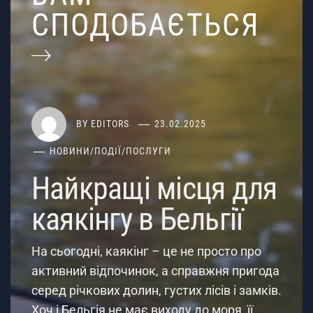
СПОДОБАЄТЬСЯ
BY
EDITORS
23.02.2025
НОВИНИ
/
ПОДІЇ
/
ПОСЛУГИ
Найкращі місця для
каякінгу в Бельгії
На сьогодні, каякінг – це не просто про
активний відпочинок, а справжня пригода
серед річкових долин, густих лісів і замків.
Хоч і Бельгія не має виходу до моря, її