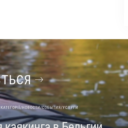
ЄТЬСЯ
 КАТЕГОРІЇ
/
НОВОСТИ
/
СОБЫТИЯ
/
УСЛУГИ
 каякинга в Бельгии