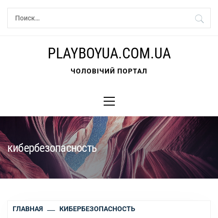
Перейти
Найти:
к
содержимому
PLAYBOYUA.COM.UA
ЧОЛОВІЧИЙ ПОРТАЛ
Основное
меню
кибербезопасность
ГЛАВНАЯ
КИБЕРБЕЗОПАСНОСТЬ