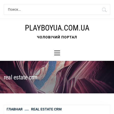
Перейти
Найти:
к
содержимому
PLAYBOYUA.COM.UA
ЧОЛОВІЧИЙ ПОРТАЛ
Основное
меню
real estate crm
ГЛАВНАЯ
REAL ESTATE CRM