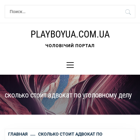
Перейти
Найти:
к
содержимому
PLAYBOYUA.COM.UA
ЧОЛОВІЧИЙ ПОРТАЛ
Основное
меню
сколько стоит адвокат по уголовному делу
ГЛАВНАЯ
СКОЛЬКО СТОИТ АДВОКАТ ПО