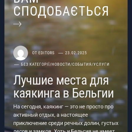
СПОДОБАЄТЬСЯ
ОТ
EDITORS
23.02.2025
БЕЗ КАТЕГОРІЇ
/
НОВОСТИ
/
СОБЫТИЯ
/
УСЛУГИ
Лучшие места для
каякинга в Бельгии
На сегодня, каякинг — это не просто про
активный отдых, а настоящее
приключение среди речных долин, густых
лесов и замков. Хоть и Бельгия не имеет