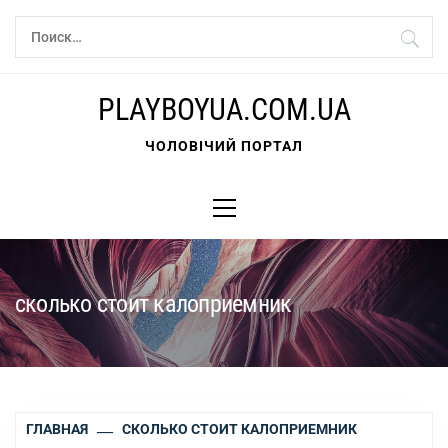
Перейти
Найти:
к
содержимому
PLAYBOYUA.COM.UA
ЧОЛОВІЧИЙ ПОРТАЛ
Основное
меню
сколько стоит калоприемник
ГЛАВНАЯ
СКОЛЬКО СТОИТ КАЛОПРИЕМНИК