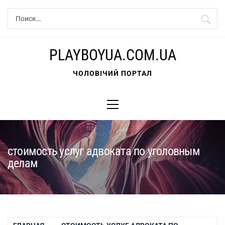
Перейти
Найти:
к
содержимому
PLAYBOYUA.COM.UA
ЧОЛОВІЧИЙ ПОРТАЛ
Основное
меню
стоимость услуг адвоката по уголовным
делам