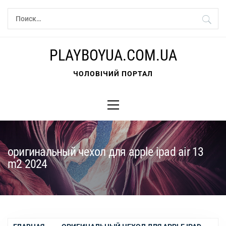
Перейти
Найти:
к
содержимому
PLAYBOYUA.COM.UA
ЧОЛОВІЧИЙ ПОРТАЛ
Основное
меню
оригинальный чехол для apple ipad air 13
m2 2024